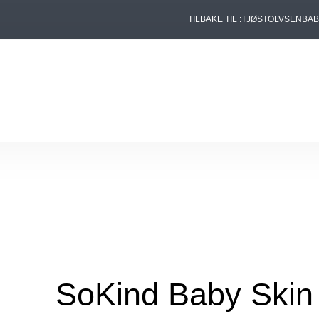
TILBAKE TIL :
TJØSTOLVSEN
BA
SoKind Baby Skin 