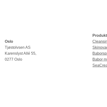
Produkt
Oslo
Cleansi
Tjøstolvsen AS
Skinova
Karenslyst Allé 55,
Baborsp
0277 Oslo
Babor m
SeaCrea