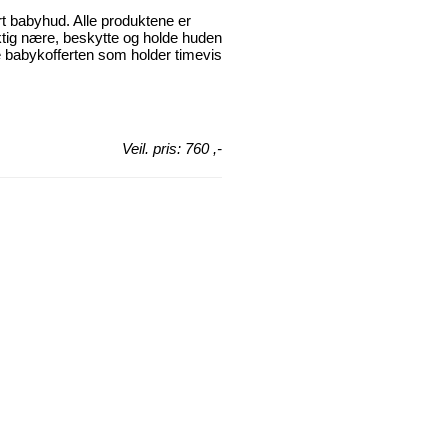
rt babyhud. Alle produktene er
iktig nære, beskytte og holde huden
e babykofferten som holder timevis
Veil. pris: 760 ,-