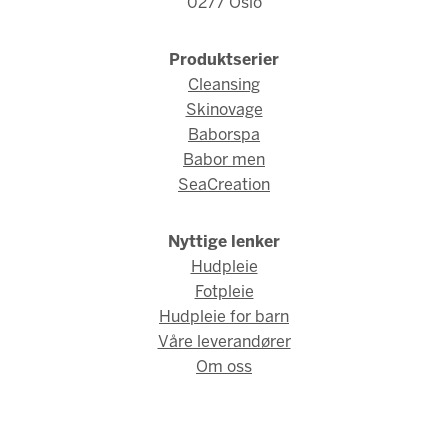
0277 Oslo
Produktserier
Cleansing
Skinovage
Baborspa
Babor men
SeaCreation
Nyttige lenker
Hudpleie
Fotpleie
Hudpleie for barn
Våre leverandører
Om oss
© Fred Hamelten 2026 / Webdesign og webutvikling av
AMBIO
AS