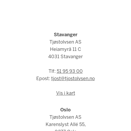
Stavanger
Tjøstolvsen AS
Heiamyrå 11 C
4031 Stavanger
Tlf:
51 95 93 00
Epost:
tjost@tjostolvsen.no
Vis i kart
Oslo
Tjøstolvsen AS
Karenslyst Allé 55,