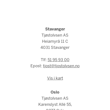
Stavanger
Tjøstolvsen AS
Heiamyrå 11 C
4031 Stavanger
Tlf:
51 95 93 00
Epost:
tjost@tjostolvsen.no
Vis i kart
Oslo
Tjøstolvsen AS
Karenslyst Allé 55,