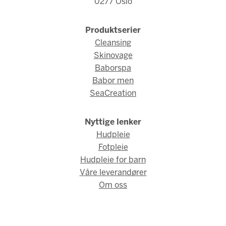
0277 Oslo
Produktserier
Cleansing
Skinovage
Baborspa
Babor men
SeaCreation
Nyttige lenker
Hudpleie
Fotpleie
Hudpleie for barn
Våre leverandører
Om oss
© Fred Hamelten 2026 / Webdesign og webutvikling av
AMBIO
AS