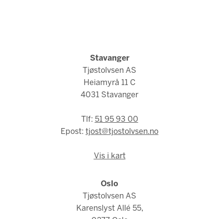
Stavanger
Tjøstolvsen AS
Heiamyrå 11 C
4031 Stavanger
Tlf:
51 95 93 00
Epost:
tjost@tjostolvsen.no
Vis i kart
Oslo
Tjøstolvsen AS
Karenslyst Allé 55,