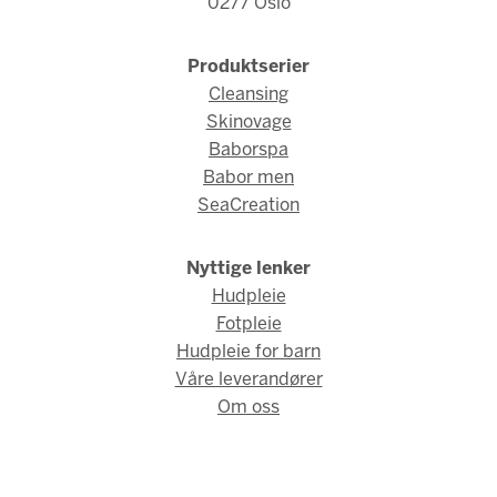
0277 Oslo
Produktserier
Cleansing
Skinovage
Baborspa
Babor men
SeaCreation
Nyttige lenker
Hudpleie
Fotpleie
Hudpleie for barn
Våre leverandører
Om oss
© Fred Hamelten 2026 / Webdesign og webutvikling av
AMBIO
AS