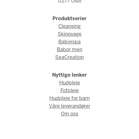
0277 Oslo
Produktserier
Cleansing
Skinovage
Baborspa
Babor men
SeaCreation
Nyttige lenker
Hudpleie
Fotpleie
Hudpleie for barn
Våre leverandører
Om oss
© Fred Hamelten 2026 / Webdesign og webutvikling av
AMBIO
AS