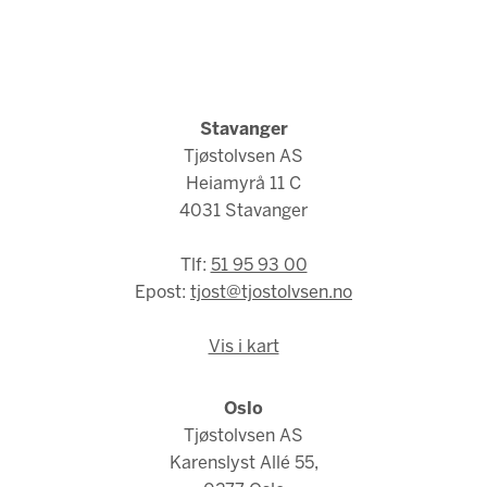
Stavanger
Tjøstolvsen AS
Heiamyrå 11 C
4031 Stavanger
Tlf:
51 95 93 00
Epost:
tjost@tjostolvsen.no
Vis i kart
Oslo
Tjøstolvsen AS
Karenslyst Allé 55,