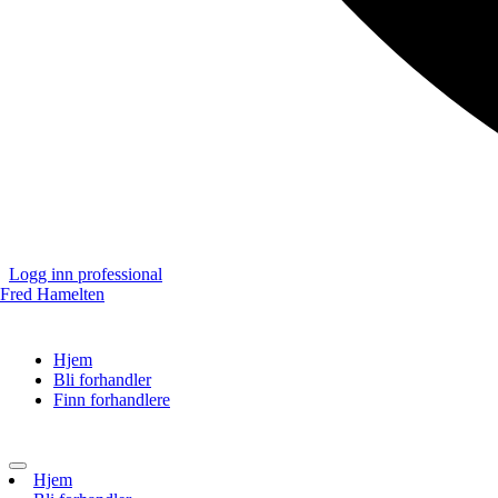
Logg inn professional
Hjem
Bli forhandler
Finn forhandlere
Toggle
Hjem
navigation