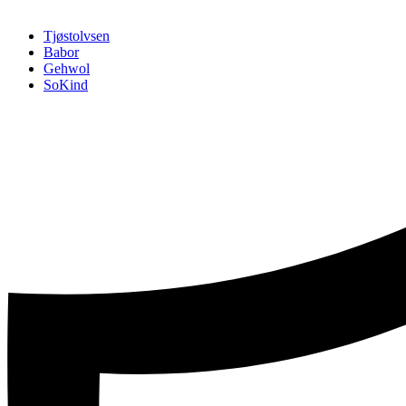
Hopp
Hopp
TILBAKE TIL :
Tjøstolvsen
til
til
Babor
innhold
navigasjon
Gehwol
SoKind