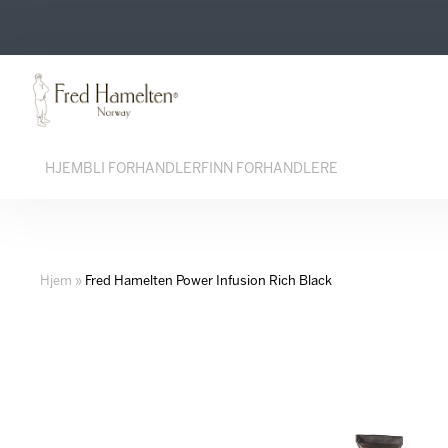
Hopp
Hopp
til
til
innhold
navigasjon
HJEM
BLI FORHANDLER
FINN FORHANDLERE
Hjem
»
Fred Hamelten Power Infusion Rich Black