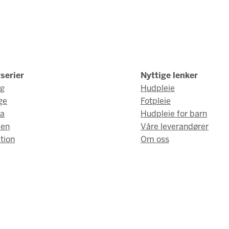
serier
Nyttige lenker
ng
Hudpleie
ge
Fotpleie
a
Hudpleie for barn
men
Våre leverandører
tion
Om oss