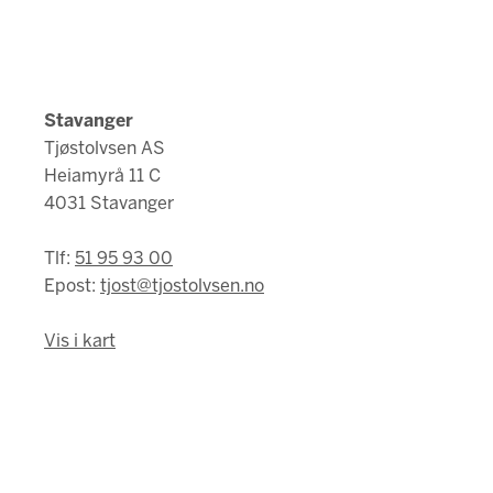
Stavanger
Tjøstolvsen AS
Heiamyrå 11 C
4031 Stavanger
Tlf:
51 95 93 00
Epost:
tjost@tjostolvsen.no
Vis i kart