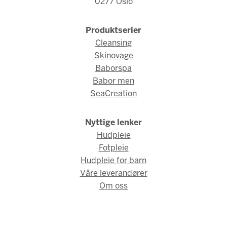
0277 Oslo
Produktserier
Cleansing
Skinovage
Baborspa
Babor men
SeaCreation
Nyttige lenker
Hudpleie
Fotpleie
Hudpleie for barn
Våre leverandører
Om oss
© Fred Hamelten 2026 / Webdesign og webutvikling av
AMBIO
AS