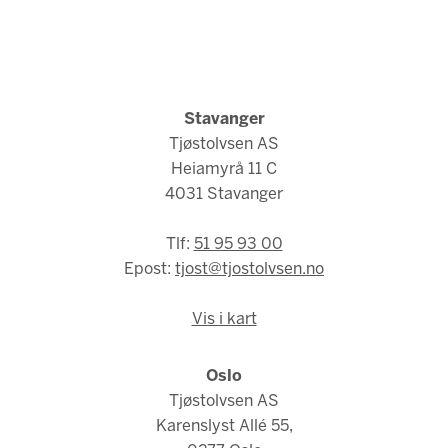
Stavanger
Tjøstolvsen AS
Heiamyrå 11 C
4031 Stavanger
Tlf:
51 95 93 00
Epost:
tjost@tjostolvsen.no
Vis i kart
Oslo
Tjøstolvsen AS
Karenslyst Allé 55,