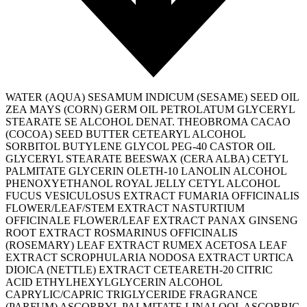
WATER (AQUA) SESAMUM INDICUM (SESAME) SEED OIL
ZEA MAYS (CORN) GERM OIL PETROLATUM GLYCERYL
STEARATE SE ALCOHOL DENAT. THEOBROMA CACAO
(COCOA) SEED BUTTER CETEARYL ALCOHOL
SORBITOL BUTYLENE GLYCOL PEG-40 CASTOR OIL
GLYCERYL STEARATE BEESWAX (CERA ALBA) CETYL
PALMITATE GLYCERIN OLETH-10 LANOLIN ALCOHOL
PHENOXYETHANOL ROYAL JELLY CETYL ALCOHOL
FUCUS VESICULOSUS EXTRACT FUMARIA OFFICINALIS
FLOWER/LEAF/STEM EXTRACT NASTURTIUM
OFFICINALE FLOWER/LEAF EXTRACT PANAX GINSENG
ROOT EXTRACT ROSMARINUS OFFICINALIS
(ROSEMARY) LEAF EXTRACT RUMEX ACETOSA LEAF
EXTRACT SCROPHULARIA NODOSA EXTRACT URTICA
DIOICA (NETTLE) EXTRACT CETEARETH-20 CITRIC
ACID ETHYLHEXYLGLYCERIN ALCOHOL
CAPRYLIC/CAPRIC TRIGLYCERIDE FRAGRANCE
(PARFUM) ASCORBYL PALMITATE LINALOOL ASCORBIC