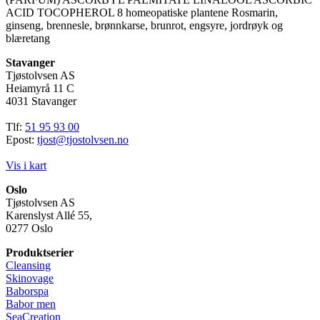
ACID TOCOPHEROL 8 homeopatiske plantene Rosmarin,
ginseng, brennesle, brønnkarse, brunrot, engsyre, jordrøyk og
blæretang
Stavanger
Tjøstolvsen AS
Heiamyrå 11 C
4031 Stavanger
Tlf:
51 95 93 00
Epost:
tjost@tjostolvsen.no
Vis i kart
Oslo
Tjøstolvsen AS
Karenslyst Allé 55,
0277 Oslo
Produktserier
Cleansing
Skinovage
Baborspa
Babor men
SeaCreation