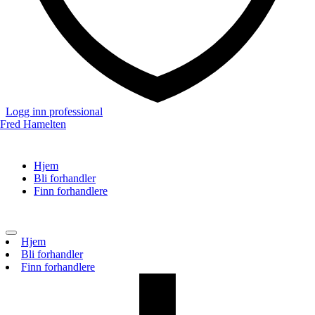
Logg inn professional
Hjem
Bli forhandler
Finn forhandlere
Toggle
Hjem
navigation
Bli forhandler
Finn forhandlere