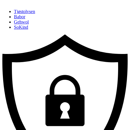
Hopp
Hopp
TILBAKE TIL :
Tjøstolvsen
til
til
Babor
innhold
navigasjon
Gehwol
SoKind