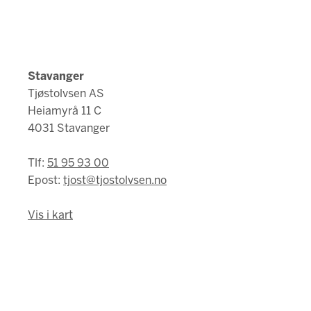
Stavanger
Tjøstolvsen AS
Heiamyrå 11 C
4031 Stavanger
Tlf:
51 95 93 00
Epost:
tjost@tjostolvsen.no
Vis i kart