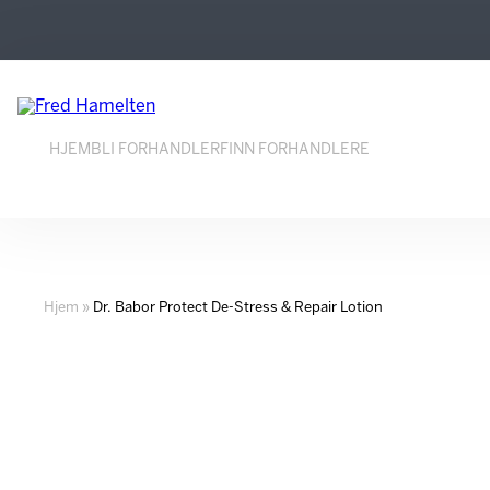
Hopp
Hopp
til
til
innhold
navigasjon
HJEM
BLI FORHANDLER
FINN FORHANDLERE
Hjem
»
Dr. Babor Protect De-Stress & Repair Lotion