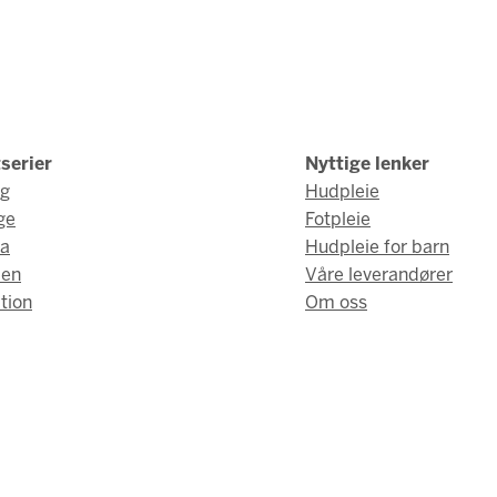
serier
Nyttige lenker
ng
Hudpleie
ge
Fotpleie
a
Hudpleie for barn
men
Våre leverandører
tion
Om oss