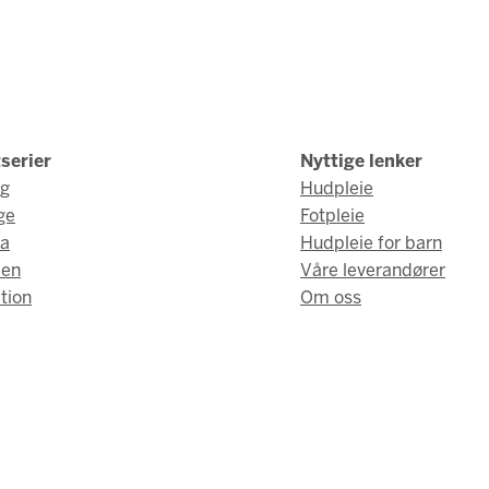
serier
Nyttige lenker
ng
Hudpleie
ge
Fotpleie
a
Hudpleie for barn
men
Våre leverandører
tion
Om oss