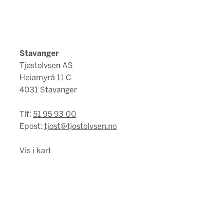
Stavanger
Tjøstolvsen AS
Heiamyrå 11 C
4031 Stavanger
Tlf:
51 95 93 00
Epost:
tjost@tjostolvsen.no
Vis i kart