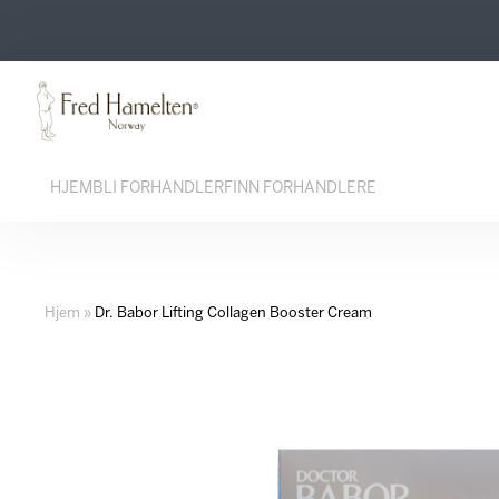
Hopp
Hopp
til
til
innhold
navigasjon
HJEM
BLI FORHANDLER
FINN FORHANDLERE
Hjem
»
Dr. Babor Lifting Collagen Booster Cream