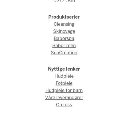
0277 Oslo
Produktserier
Cleansing
Skinovage
Baborspa
Babor men
SeaCreation
Nyttige lenker
Hudpleie
Fotpleie
Hudpleie for barn
Våre leverandører
Om oss
© Fred Hamelten 2026 / Webdesign og webutvikling av
AMBIO
AS