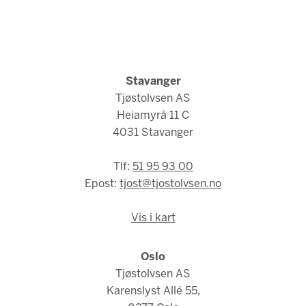
Stavanger
Tjøstolvsen AS
Heiamyrå 11 C
4031 Stavanger
Tlf:
51 95 93 00
Epost:
tjost@tjostolvsen.no
Vis i kart
Oslo
Tjøstolvsen AS
Karenslyst Allé 55,