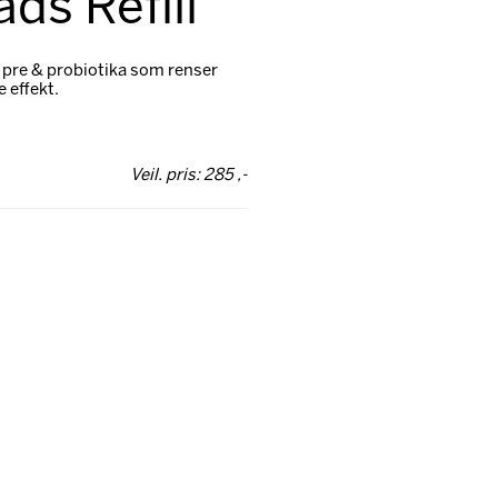
ds Refill
pre & probiotika som renser
 effekt.
Veil. pris: 285 ,-