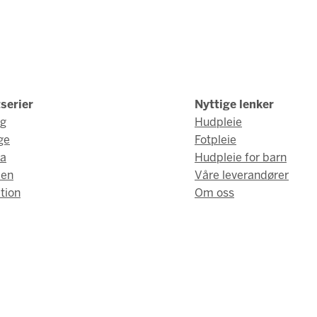
serier
Nyttige lenker
ng
Hudpleie
ge
Fotpleie
a
Hudpleie for barn
men
Våre leverandører
tion
Om oss