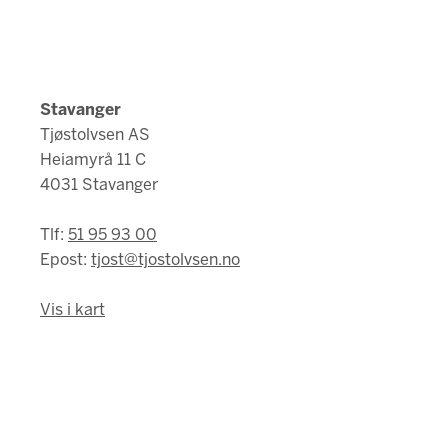
Stavanger
Tjøstolvsen AS
Heiamyrå 11 C
4031 Stavanger
Tlf:
51 95 93 00
Epost:
tjost@tjostolvsen.no
Vis i kart