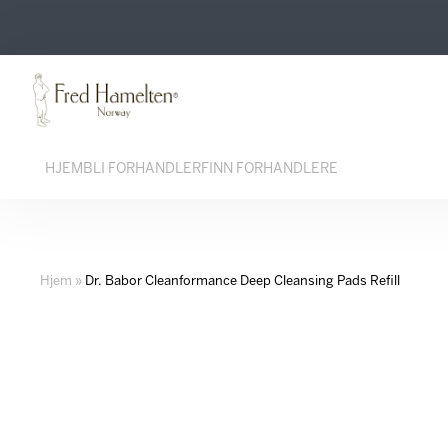
Hopp
Hopp
til
til
innhold
navigasjon
HJEM
BLI FORHANDLER
FINN FORHANDLERE
Hjem
»
Dr. Babor Cleanformance Deep Cleansing Pads Refill