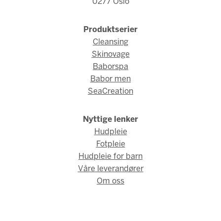
0277 Oslo
Produktserier
Cleansing
Skinovage
Baborspa
Babor men
SeaCreation
Nyttige lenker
Hudpleie
Fotpleie
Hudpleie for barn
Våre leverandører
Om oss
© Fred Hamelten 2026 / Webdesign og webutvikling av
AMBIO
AS