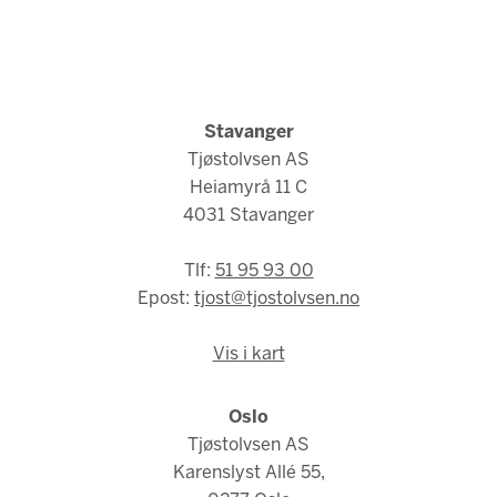
Stavanger
Tjøstolvsen AS
Heiamyrå 11 C
4031 Stavanger
Tlf:
51 95 93 00
Epost:
tjost@tjostolvsen.no
Vis i kart
Oslo
Tjøstolvsen AS
Karenslyst Allé 55,