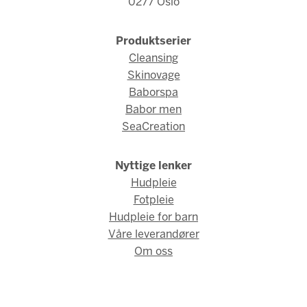
0277 Oslo
Produktserier
Cleansing
Skinovage
Baborspa
Babor men
SeaCreation
Nyttige lenker
Hudpleie
Fotpleie
Hudpleie for barn
Våre leverandører
Om oss
© Fred Hamelten 2026 / Webdesign og webutvikling av
AMBIO
AS