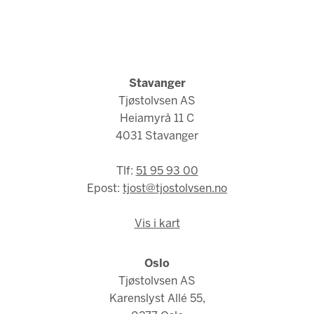
Stavanger
Tjøstolvsen AS
Heiamyrå 11 C
4031 Stavanger
Tlf:
51 95 93 00
Epost:
tjost@tjostolvsen.no
Vis i kart
Oslo
Tjøstolvsen AS
Karenslyst Allé 55,