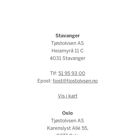
Stavanger
Tjøstolvsen AS
Heiamyrå 11 C
4031 Stavanger
Tlf:
51 95 93 00
Epost:
tjost@tjostolvsen.no
Vis i kart
Oslo
Tjøstolvsen AS
Karenslyst Allé 55,