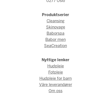
0277 Oslo
Produktserier
Cleansing
Skinovage
Baborspa
Babor men
SeaCreation
Nyttige lenker
Hudpleie
Fotpleie
Hudpleie for barn
Våre leverandører
Om oss
© Fred Hamelten 2026 / Webdesign og webutvikling av
AMBIO
AS