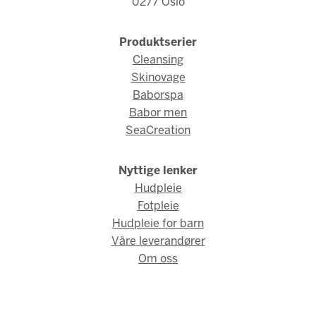
0277 Oslo
Produktserier
Cleansing
Skinovage
Baborspa
Babor men
SeaCreation
Nyttige lenker
Hudpleie
Fotpleie
Hudpleie for barn
Våre leverandører
Om oss
© Fred Hamelten 2026 / Webdesign og webutvikling av
AMBIO
AS