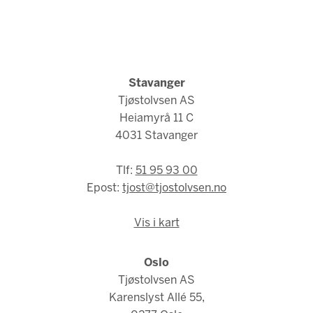
Stavanger
Tjøstolvsen AS
Heiamyrå 11 C
4031 Stavanger
Tlf:
51 95 93 00
Epost:
tjost@tjostolvsen.no
Vis i kart
Oslo
Tjøstolvsen AS
Karenslyst Allé 55,