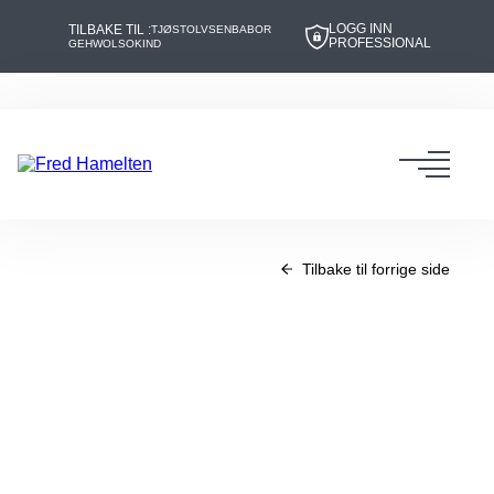
LOGG INN
TILBAKE TIL :
TJØSTOLVSEN
BABOR
PROFESSIONAL
GEHWOL
SOKIND
Hopp
Hopp
til
til
innhold
navigasjon
Toggl
navig
Tilbake til forrige side