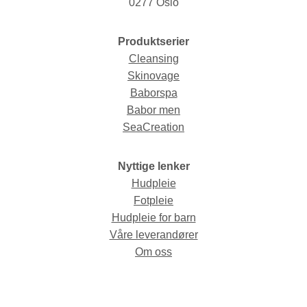
0277 Oslo
Produktserier
Cleansing
Skinovage
Baborspa
Babor men
SeaCreation
Nyttige lenker
Hudpleie
Fotpleie
Hudpleie for barn
Våre leverandører
Om oss
© Fred Hamelten 2026 / Webdesign og webutvikling av
AMBIO AS