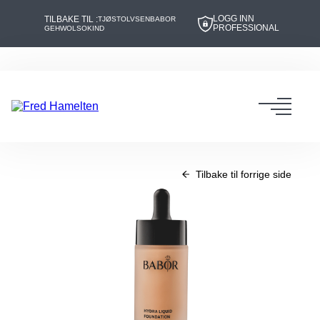
LOGG INN
TILBAKE TIL :
TJØSTOLVSEN
BABOR
PROFESSIONAL
GEHWOL
SOKIND
Hopp
Hopp
til
til
innhold
navigasjon
Toggl
navig
Tilbake til forrige side