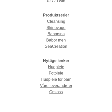
0277 Oslo
Produktserier
Cleansing
Skinovage
Baborspa
Babor men
SeaCreation
Nyttige lenker
Hudpleie
Fotpleie
Hudpleie for barn
Våre leverandører
Om oss
© Fred Hamelten 2026 / Webdesign og webutvikling av
AMBIO AS