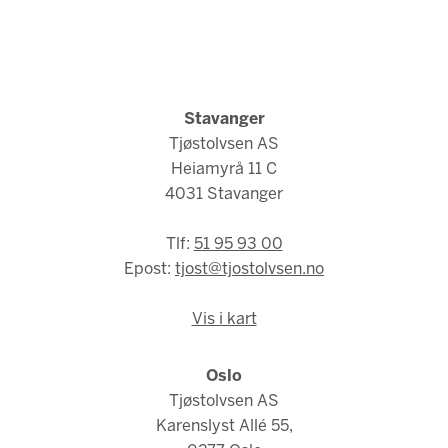
Stavanger
Tjøstolvsen AS
Heiamyrå 11 C
4031 Stavanger
Tlf:
51 95 93 00
Epost:
tjost@tjostolvsen.no
Vis i kart
Oslo
Tjøstolvsen AS
Karenslyst Allé 55,