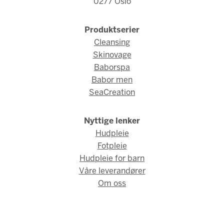
0277 Oslo
Produktserier
Cleansing
Skinovage
Baborspa
Babor men
SeaCreation
Nyttige lenker
Hudpleie
Fotpleie
Hudpleie for barn
Våre leverandører
Om oss
© Fred Hamelten 2026 / Webdesign og webutvikling av
AMBIO
AS