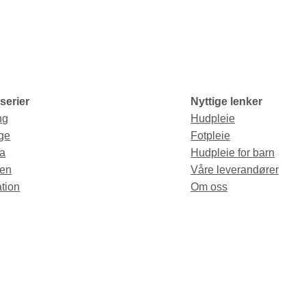
serier
Nyttige lenker
ng
Hudpleie
ge
Fotpleie
a
Hudpleie for barn
en
Våre leverandører
tion
Om oss