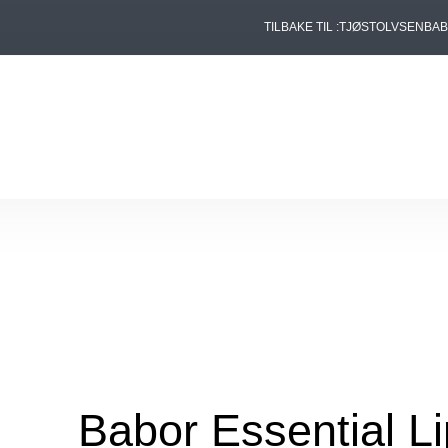
TILBAKE TIL :
TJØSTOLVSEN
BA
Babor Essential L