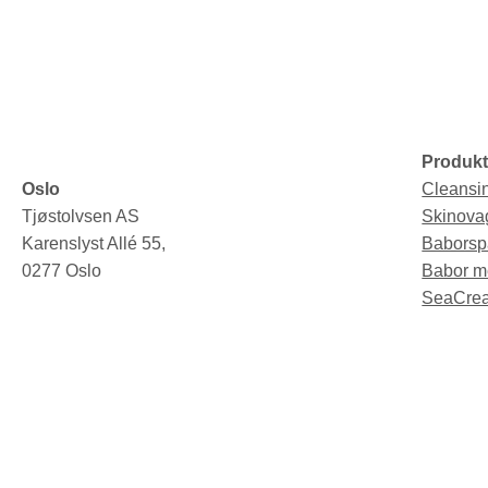
Produkt
Oslo
Cleansi
Tjøstolvsen AS
Skinova
Karenslyst Allé 55,
Baborsp
0277 Oslo
Babor m
SeaCrea