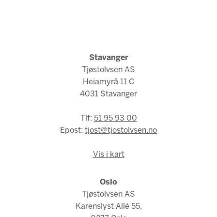
Stavanger
Tjøstolvsen AS
Heiamyrå 11 C
4031 Stavanger
Tlf:
51 95 93 00
Epost:
tjost@tjostolvsen.no
Vis i kart
Oslo
Tjøstolvsen AS
Karenslyst Allé 55,