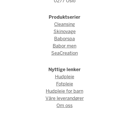
0277 Oslo
Produktserier
Cleansing
Skinovage
Baborspa
Babor men
SeaCreation
Nyttige lenker
Hudpleie
Fotpleie
Hudpleie for barn
Våre leverandører
Om oss
© Fred Hamelten 2026 / Webdesign og webutvikling av
AMBIO
AS